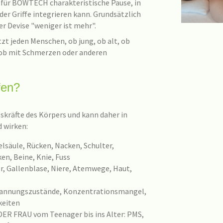
e für BOWTECH charakteristische Pause, in
er Griffe integrieren kann. Grundsätzlich
 Devise "weniger ist mehr".
t jeden Menschen, ob jung, ob alt, ob
t, ob mit Schmerzen oder anderen
fen?
kräfte des Körpers und kann daher in
 wirken:
äule, Rücken, Nacken, Schulter,
en, Beine, Knie, Fuss
, Gallenblase, Niere, Atemwege, Haut,
annungszustände, Konzentrationsmangel,
keiten
 FRAU vom Teenager bis ins Alter: PMS,