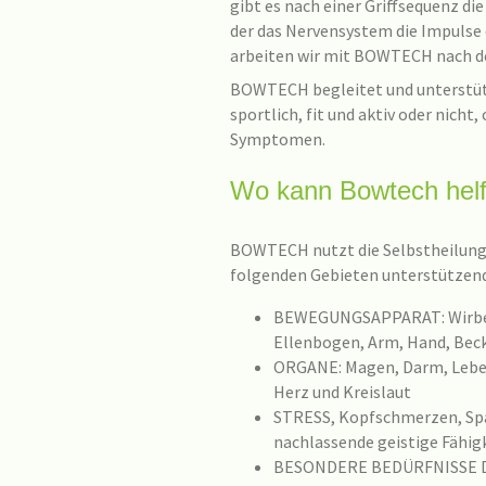
gibt es nach einer Griffsequenz di
der das Nervensystem die Impulse d
arbeiten wir mit BOWTECH nach der
BOWTECH begleitet und unterstütz
sportlich, fit und aktiv oder nich
Symptomen.
Wo kann Bowtech hel
BOWTECH nutzt die Selbstheilungs
folgenden Gebieten unterstützend
BEWEGUNGSAPPARAT: Wirbels
Ellenbogen, Arm, Hand, Beck
ORGANE: Magen, Darm, Leber
Herz und Kreislaut
STRESS, Kopfschmerzen, Sp
nachlassende geistige Fähig
BESONDERE BEDÜRFNISSE DER