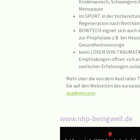
Kinderwunsch, Schwangersc
Menopause
im SPORT in der Vorbereitun
Regeneration nach Wettkä
BOWTECH eignet sich auch in
zur Prophylaxe z.B. bei Heu
Gesundheitsvorsorge
beim LÖSEN VON TRAUMATA:
Empfindungen öffnet sich ei
seelischer Erfahrungen zulä
Mehr über die von dem Australier
Sie auf den Webseiten des europä
academy.com
.
www.nhp-beingwell.de