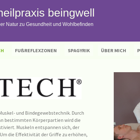
eilpraxis beingwell
 der Natur zu Gesundheit und Wohlbefinden
CH
FUßREFLEXZONEN
SPAGYRIK
ÜBER MICH
P
uskel- und Bindegewebstechnik. Durch
e an bestimmten Körperpartien wird die
tiviert. Muskeln entspannen sich, der
Um die Effektivität der Griffe zu erhöhen,