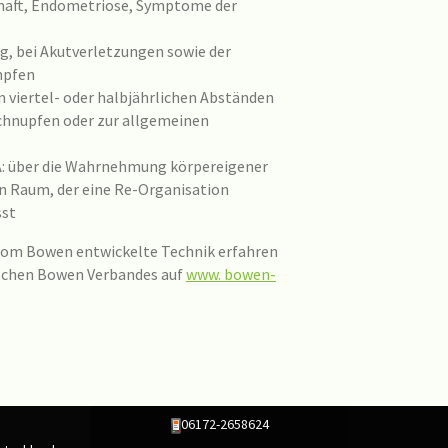
haft, Endometriose, Symptome der
g, bei Akutverletzungen sowie der
mpfen
 viertel- oder halbjährlichen Abständen
schnupfen oder zur allgemeinen
 über die Wahrnehmung körpereigener
n Raum, der eine Re-Organisation
sst
 Tom Bowen entwickelte Technik erfahren
ischen Bowen Verbandes auf
www. bowen-
06172-2658624